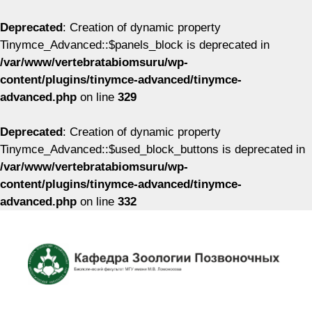
Deprecated
: Creation of dynamic property
Tinymce_Advanced::$panels_block is deprecated in
/var/www/vertebratabiomsuru/wp-
content/plugins/tinymce-advanced/tinymce-
advanced.php
on line
329
Deprecated
: Creation of dynamic property
Tinymce_Advanced::$used_block_buttons is deprecated in
/var/www/vertebratabiomsuru/wp-
content/plugins/tinymce-advanced/tinymce-
advanced.php
on line
332
Перейти
к
содержимому